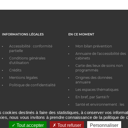
INFORMATIONS LÉGALES
EN CE MOMENT
Accessibilité : conformité
Mon bilan prévention
partielle
Annuaire de l'accessibilité des
Conditions générales
cabinets
d'utilisation
Carte des lieux de soins non
Crédits
programmés
Mentions légales
Origines des données
annuaire
Politique de confidentialité
Les espaces thématiques
En bref, par Santé.fr
Santé et environnement : les
bons réflexes au quotidien
es cookies destinés à faire des statistiques, à conserver vos inform
okies, nous vous invitons à prendre connaissance de la politique de c
Tout accepter
Tout refuser
Personnaliser