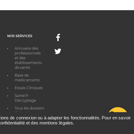
NOS SERVICES
Facebook
Annuaire des
Twitter
professionnels
et des
établissements
de santé
Base de
médicaments
Essais Cliniques
Santé.fr
Décryptage
Tous les dossiers
thématiques
G
ations de connexion ou à adapter les fonctionnalités. Pour en savoir
onfidentialité et des mentions légales.