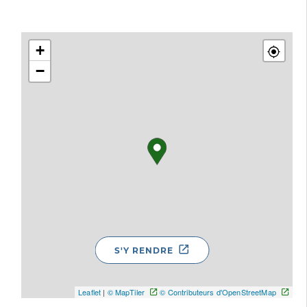
+
−
S'Y RENDRE
Leaflet
|
© MapTiler
© Contributeurs d'OpenStreetMap