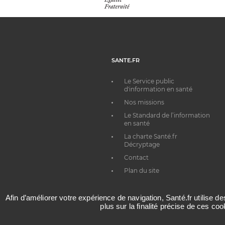
SANTE.FR
Le Service public
d'information en santé
Nos missions
Le Standard de l’information
en santé
La charte Santé.fr
Décryptage
Contact
Plan du site
Afin d’améliorer votre expérience de navigation, Santé.fr utilise d
plus sur la finalité précise de ces co