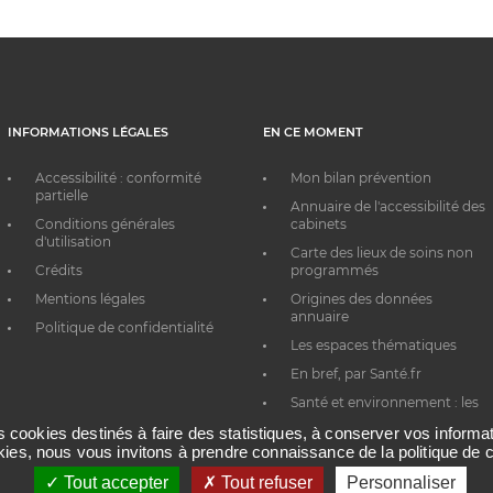
INFORMATIONS LÉGALES
EN CE MOMENT
Accessibilité : conformité
Mon bilan prévention
partielle
Annuaire de l'accessibilité des
Conditions générales
cabinets
d'utilisation
Carte des lieux de soins non
Crédits
programmés
Mentions légales
Origines des données
annuaire
Politique de confidentialité
Les espaces thématiques
En bref, par Santé.fr
Santé et environnement : les
bons réflexes au quotidien
es cookies destinés à faire des statistiques, à conserver vos inform
okies, nous vous invitons à prendre connaissance de la politique de c
Tout accepter
Tout refuser
Personnaliser