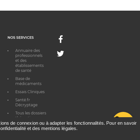
NOS SERVICES
Facebook
Annuaire des
Twitter
professionnels
et des
établissements
de santé
Base de
médicaments
Essais Cliniques
Santé.fr
Décryptage
Tous les dossiers
thématiques
G
ations de connexion ou à adapter les fonctionnalités. Pour en savoir
onfidentialité et des mentions légales.