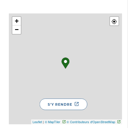
+
−
S'Y RENDRE
Leaflet
|
© MapTiler
© Contributeurs d'OpenStreetMap