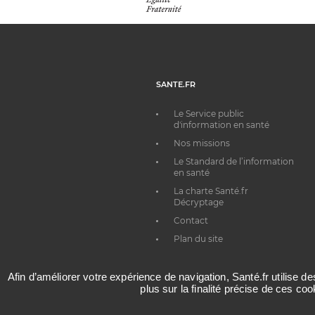
SANTE.FR
Le Service public
d'information en santé
Nos missions
Le Standard de l’information
en santé
La charte Santé.fr
Décryptage
Contact
Plan du site
Afin d’améliorer votre expérience de navigation, Santé.fr utilise d
plus sur la finalité précise de ces co