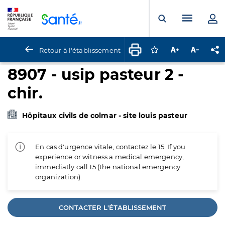
Panneau de gestion des cookies
Menu pr
Ouvrir la rech
Retour à l'établissement
Connectez-vous pour
Augmenter la t
Diminuer 
Pa
8907 - usip pasteur 2 -
chir.
Hôpitaux civils de colmar - site louis pasteur
En cas d'urgence vitale, contactez le 15. If you
experience or witness a medical emergency,
immediatly call 15 (the national emergency
organization).
CONTACTER L'ÉTABLISSEMENT