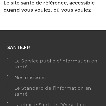
Le site santé de référence, accessible
quand vous voulez, où vous voulez
SANTE.FR
Le Service public d'information en
santé
Nos missions
Le Standard de l’information en
santé
La charte Santé.fr Décryptage