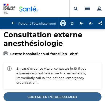
Panneau de gestion des cookies
Menu pr
Ouvrir la rech
Retour à l'établissement
Connectez-vous pour
Augmenter la t
Diminuer 
Pa
Consultation externe
anesthésiologie
Centre hospitalier sud francilien - chsf
En cas d'urgence vitale, contactez le 15. If you
experience or witness a medical emergency,
immediatly call 15 (the national emergency
organization).
CONTACTER L'ÉTABLISSEMENT