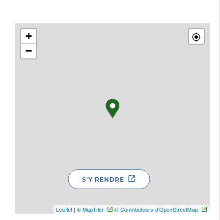
+
−
S'Y RENDRE
Leaflet
|
© MapTiler
© Contributeurs d'OpenStreetMap