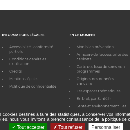
INFORMATIONS LÉGALES
EN CE MOMENT
Accessibilité : conformité
Mon bilan prévention
partielle
Annuaire de l'accessibilité des
Conditions générales
cabinets
d'utilisation
Carte des lieux de soins non
Crédits
programmés
Mentions légales
Origines des données
annuaire
Politique de confidentialité
Les espaces thématiques
En bref, par Santé.fr
Santé et environnement : les
bons réflexes au quotidien
es cookies destinés à faire des statistiques, à conserver vos inform
okies, nous vous invitons à prendre connaissance de la politique de c
Tout accepter
Tout refuser
Personnaliser