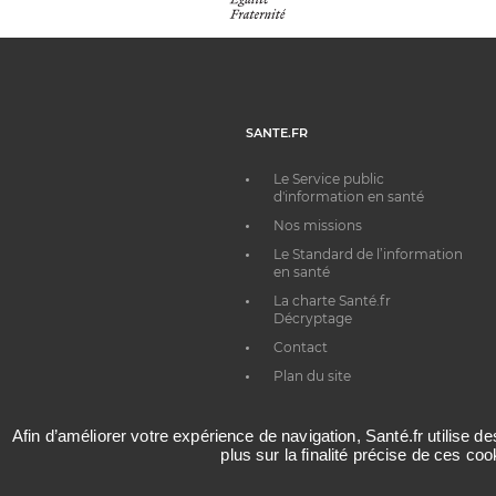
SANTE.FR
Le Service public
d'information en santé
Nos missions
Le Standard de l’information
en santé
La charte Santé.fr
Décryptage
Contact
Plan du site
Afin d’améliorer votre expérience de navigation, Santé.fr utilise d
plus sur la finalité précise de ces co