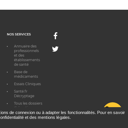
NOS SERVICES
Facebook
Annuaire des
Twitter
professionnels
et des
établissements
de santé
Base de
médicaments
Essais Cliniques
Santé.fr
Décryptage
Tous les dossiers
thématiques
G
ations de connexion ou à adapter les fonctionnalités. Pour en savoir
onfidentialité et des mentions légales.