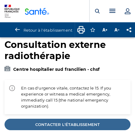
Panneau de gestion des cookies
Menu pr
Ouvrir la rech
Retour à l'établissement
Connectez-vous pour
Augmenter la t
Diminuer 
Pa
Consultation externe
radiothérapie
Centre hospitalier sud francilien - chsf
En cas d'urgence vitale, contactez le 15. If you
experience or witness a medical emergency,
immediatly call 15 (the national emergency
organization).
CONTACTER L'ÉTABLISSEMENT