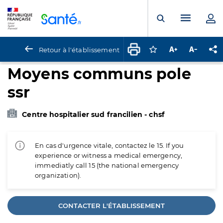
Panneau de gestion des cookies
Menu pr
Ouvrir la rech
Retour à l'établissement
Connectez-vous pour
Augmenter la t
Diminuer 
Pa
Moyens communs pole
ssr
Centre hospitalier sud francilien - chsf
En cas d'urgence vitale, contactez le 15. If you
experience or witness a medical emergency,
immediatly call 15 (the national emergency
organization).
CONTACTER L'ÉTABLISSEMENT