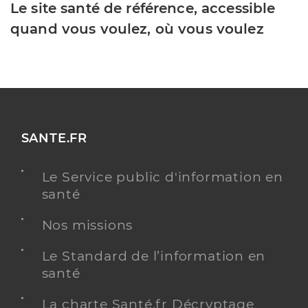
Le site santé de référence, accessible
quand vous voulez, où vous voulez
SANTE.FR
Le Service public d'information en
santé
Nos missions
Le Standard de l’information en
santé
La charte Santé.fr Décryptage