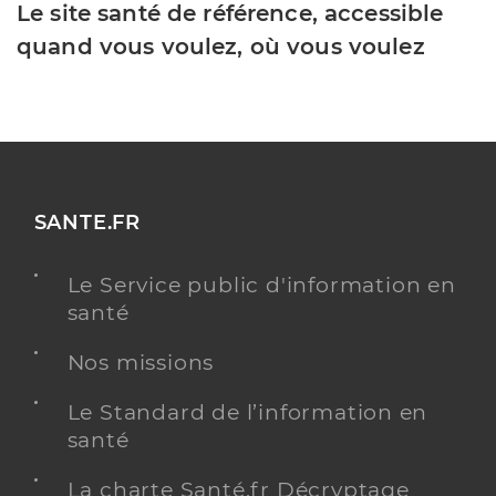
Le site santé de référence, accessible
quand vous voulez, où vous voulez
SANTE.FR
Le Service public d'information en
santé
Nos missions
Le Standard de l’information en
santé
La charte Santé.fr Décryptage