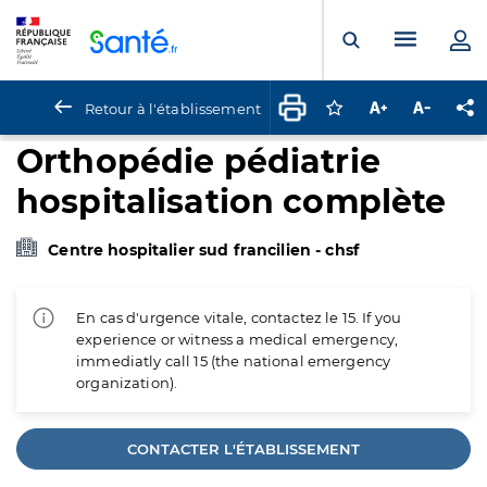
Panneau de gestion des cookies
Menu pr
Ouvrir la rech
Retour à l'établissement
Connectez-vous pour
Augmenter la t
Diminuer 
Pa
Orthopédie pédiatrie
hospitalisation complète
Centre hospitalier sud francilien - chsf
En cas d'urgence vitale, contactez le 15. If you
experience or witness a medical emergency,
immediatly call 15 (the national emergency
organization).
CONTACTER L'ÉTABLISSEMENT