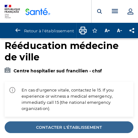
Panneau de gestion des cookies
Menu pr
Ouvrir la rech
Retour à l'établissement
Connectez-vous pour
Augmenter la t
Diminuer 
Pa
Rééducation médecine
de ville
Centre hospitalier sud francilien - chsf
En cas d'urgence vitale, contactez le 15. If you
experience or witness a medical emergency,
immediatly call 15 (the national emergency
organization).
CONTACTER L'ÉTABLISSEMENT