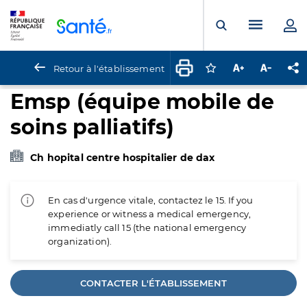
Panneau de gestion des cookies
Menu pr
Ouvrir la rech
Retour à l'établissement
Connectez-vous pour
Augmenter la t
Diminuer 
Pa
Emsp (équipe mobile de
soins palliatifs)
Ch hopital centre hospitalier de dax
En cas d'urgence vitale, contactez le 15. If you
experience or witness a medical emergency,
immediatly call 15 (the national emergency
organization).
CONTACTER L'ÉTABLISSEMENT