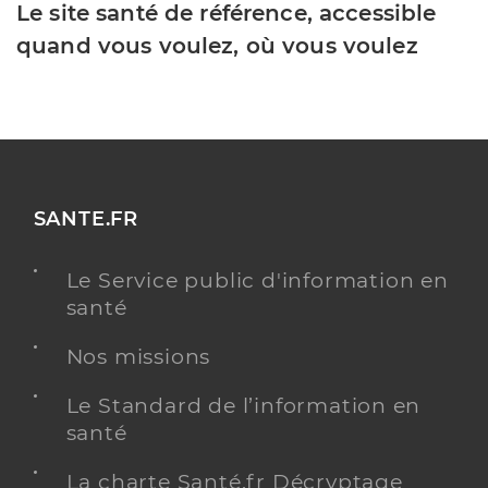
Le site santé de référence, accessible
quand vous voulez, où vous voulez
SANTE.FR
Le Service public d'information en
santé
Nos missions
Le Standard de l’information en
santé
La charte Santé.fr Décryptage