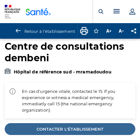
Panneau de gestion des cookies
Menu pr
Ouvrir la rech
Retour à l'établissement
Connectez-vous pour
Augmenter la t
Diminuer 
Pa
Centre de consultations
dembeni
Hôpital de référence sud - mramadoudou
En cas d'urgence vitale, contactez le 15. If you
experience or witness a medical emergency,
immediatly call 15 (the national emergency
organization).
CONTACTER L'ÉTABLISSEMENT