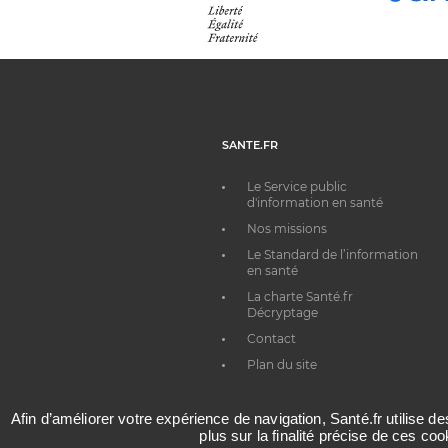
SANTE.FR
Le Service public
d'information en santé
Nos missions
Le Standard de l’information
en santé
La charte Santé.fr
Décryptage
Contact
Plan du site
Afin d’améliorer votre expérience de navigation, Santé.fr utilise d
plus sur la finalité précise de ces co