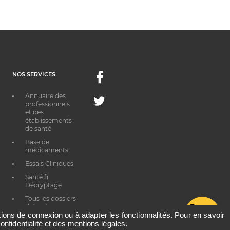
NOS SERVICES
Facebook
Annuaire des
Twitter
professionnels
et des
établissements
de santé
Base de
médicaments
Essais Cliniques
Santé.fr
Décryptage
Tous les dossiers
thématiques
G
ations de connexion ou à adapter les fonctionnalités. Pour en savoir
onfidentialité et des mentions légales.