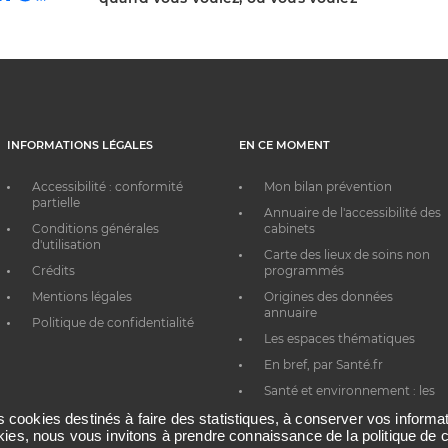
INFORMATIONS LÉGALES
EN CE MOMENT
Accessibilité : conformité
Mon bilan prévention
partielle
Annuaire de l'accessibilité des
Conditions générales
cabinets
d'utilisation
Carte des lieux de soins non
Crédits
programmés
Mentions légales
Origines des données
annuaire
Politique de confidentialité
Les espaces thématiques
En bref, par Santé.fr
Santé et environnement : les
bons réflexes au quotidien
es cookies destinés à faire des statistiques, à conserver vos inform
okies, nous vous invitons à prendre connaissance de la politique de c