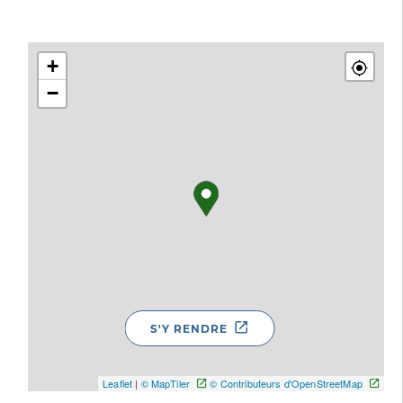
+
−
S'Y RENDRE
Leaflet
|
© MapTiler
© Contributeurs d'OpenStreetMap