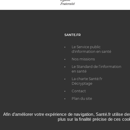
SANTE.FR
Le Service public
d'information en santé
Nos missions
Le Standard de l’information
en santé
La charte Santé.fr
Décryptage
Contact
Plan du site
Afin d’améliorer votre expérience de navigation, Santé.fr utilise d
plus sur la finalité précise de ces co