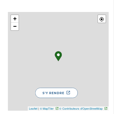
+
−
S'Y RENDRE
Leaflet
|
© MapTiler
© Contributeurs d'OpenStreetMap