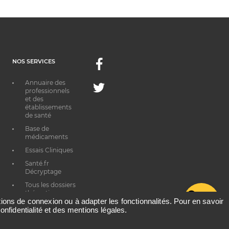
NOS SERVICES
Facebook
Annuaire des
Twitter
professionnels
et des
établissements
de santé
Base de
médicaments
Essais Cliniques
Santé.fr
Décryptage
Tous les dossiers
thématiques
G
ations de connexion ou à adapter les fonctionnalités. Pour en savoir
onfidentialité et des mentions légales.