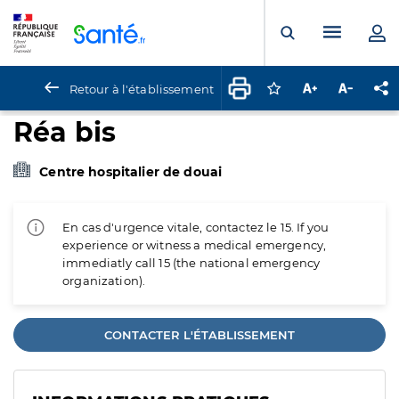
Panneau de gestion des cookies
Menu pr
Ouvrir la rech
Retour à l'établissement
Connectez-vous pour
Augmenter la t
Diminuer 
Pa
Réa bis
Centre hospitalier de douai
En cas d'urgence vitale, contactez le 15. If you
experience or witness a medical emergency,
immediatly call 15 (the national emergency
organization).
CONTACTER L'ÉTABLISSEMENT