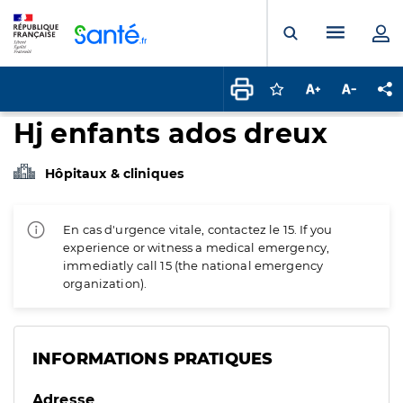
Panneau de gestion des cookies
Menu pr
Ouvrir la rech
Connectez-vous pour
Augmenter la t
Diminuer 
Pa
Hj enfants ados dreux
Hôpitaux & cliniques
En cas d'urgence vitale, contactez le 15. If you
experience or witness a medical emergency,
immediatly call 15 (the national emergency
organization).
INFORMATIONS PRATIQUES
Adresse