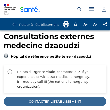
Panneau de gestion des cookies
Menu pr
Ouvrir la rech
Retour à l'établissement
Connectez-vous pour
Augmenter la t
Diminuer 
Pa
Consultations externes
medecine dzaoudzi
Hôpital de référence petite terre - dzaoudzi
En cas d'urgence vitale, contactez le 15. If you
experience or witness a medical emergency,
immediatly call 15 (the national emergency
organization).
CONTACTER L'ÉTABLISSEMENT