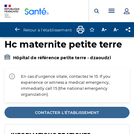
Panneau de gestion des cookies
Menu pr
Ouvrir la rech
Retour à l'établissement
Connectez-vous pour
Augmenter la t
Diminuer 
Pa
Hc maternite petite terre
Hôpital de référence petite terre - dzaoudzi
En cas d'urgence vitale, contactez le 15. If you
experience or witness a medical emergency,
immediatly call 15 (the national emergency
organization).
CONTACTER L'ÉTABLISSEMENT