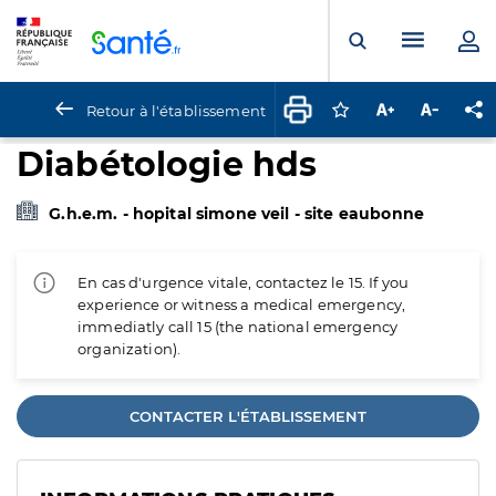
Panneau de gestion des cookies
Menu pr
Ouvrir la rech
Retour à l'établissement
Connectez-vous pour
Augmenter la t
Diminuer 
Pa
Diabétologie hds
G.h.e.m. - hopital simone veil - site eaubonne
En cas d'urgence vitale, contactez le 15. If you
experience or witness a medical emergency,
immediatly call 15 (the national emergency
organization).
CONTACTER L'ÉTABLISSEMENT