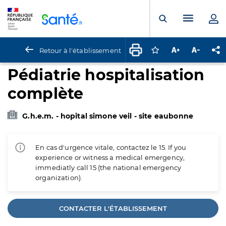
Panneau de gestion des cookies
Menu pr
Ouvrir la rech
Retour à l'établissement
Connectez-vous pour
Augmenter la t
Diminuer 
Pa
Pédiatrie hospitalisation
complète
G.h.e.m. - hopital simone veil - site eaubonne
En cas d'urgence vitale, contactez le 15. If you
experience or witness a medical emergency,
immediatly call 15 (the national emergency
organization).
CONTACTER L'ÉTABLISSEMENT