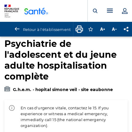
Panneau de gestion des cookies
Menu pr
Ouvrir la rech
Retour à l'établissement
Connectez-vous pour
Augmenter la t
Diminuer 
Pa
Psychiatrie de
l'adolescent et du jeune
adulte hospitalisation
complète
G.h.e.m. - hopital simone veil - site eaubonne
En cas d'urgence vitale, contactez le 15. If you
experience or witness a medical emergency,
immediatly call 15 (the national emergency
organization).