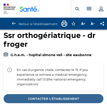
Panneau de gestion des cookies
Menu pr
Ouvrir la rech
Retour à l'établissement
Connectez-vous pour
Augmenter la t
Diminuer 
Pa
Ssr orthogériatrique - dr
froger
G.h.e.m. - hopital simone veil - site eaubonne
En cas d'urgence vitale, contactez le 15. If you
experience or witness a medical emergency,
immediatly call 15 (the national emergency
organization).
CONTACTER L'ÉTABLISSEMENT