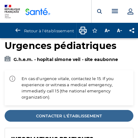
Panneau de gestion des cookies
Menu pr
Ouvrir la rech
Retour à l'établissement
Connectez-vous pour
Augmenter la t
Diminuer 
Pa
Urgences pédiatriques
G.h.e.m. - hopital simone veil - site eaubonne
En cas d'urgence vitale, contactez le 15. If you
experience or witness a medical emergency,
immediatly call 15 (the national emergency
organization).
CONTACTER L'ÉTABLISSEMENT