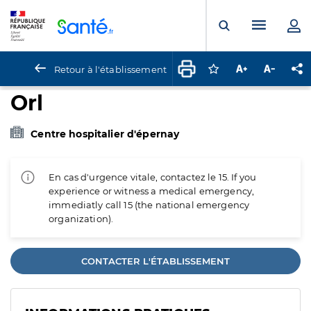
Panneau de gestion des cookies
Menu pr
Ouvrir la rech
Retour à l'établissement
Connectez-vous pour
Augmenter la t
Diminuer 
Pa
Orl
Centre hospitalier d'épernay
En cas d'urgence vitale, contactez le 15. If you
experience or witness a medical emergency,
immediatly call 15 (the national emergency
organization).
CONTACTER L'ÉTABLISSEMENT