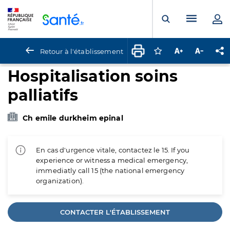
Panneau de gestion des cookies
Menu pr
Ouvrir la rech
Retour à l'établissement
Connectez-vous pour
Augmenter la t
Diminuer 
Pa
Hospitalisation soins
palliatifs
Ch emile durkheim epinal
En cas d'urgence vitale, contactez le 15. If you
experience or witness a medical emergency,
immediatly call 15 (the national emergency
organization).
CONTACTER L'ÉTABLISSEMENT