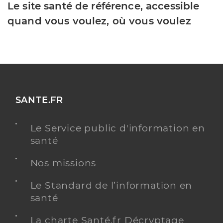
Le site santé de référence, accessible
quand vous voulez, où vous voulez
SANTE.FR
Le Service public d'information en
santé
Nos missions
Le Standard de l’information en
santé
La charte Santé.fr Décryptage