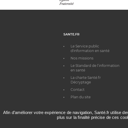
SANTE.FR
Le Service public
d'information en santé
Nos missions
Le Standard de l’information
en santé
La charte Santé.fr
Décryptage
Contact
Plan du site
Afin d’améliorer votre expérience de navigation, Santé.fr utilise d
plus sur la finalité précise de ces co