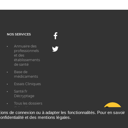
NOS SERVICES
Facebook
Annuaire des
Twitter
professionnels
et des
établissements
de santé
Base de
médicaments
Essais Cliniques
Santé.fr
Décryptage
Tous les dossiers
thématiques
G
ations de connexion ou à adapter les fonctionnalités. Pour en savoir
onfidentialité et des mentions légales.