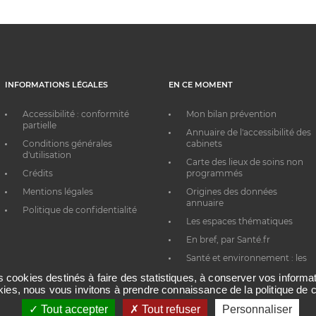
INFORMATIONS LÉGALES
EN CE MOMENT
Accessibilité : conformité
Mon bilan prévention
partielle
Annuaire de l'accessibilité des
Conditions générales
cabinets
d'utilisation
Carte des lieux de soins non
Crédits
programmés
Mentions légales
Origines des données
annuaire
Politique de confidentialité
Les espaces thématiques
En bref, par Santé.fr
Santé et environnement : les
bons réflexes au quotidien
es cookies destinés à faire des statistiques, à conserver vos inform
okies, nous vous invitons à prendre connaissance de la politique de c
Tout accepter
Tout refuser
Personnaliser