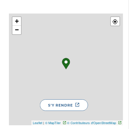
+
−
S'Y RENDRE
Leaflet
|
© MapTiler
© Contributeurs d'OpenStreetMap