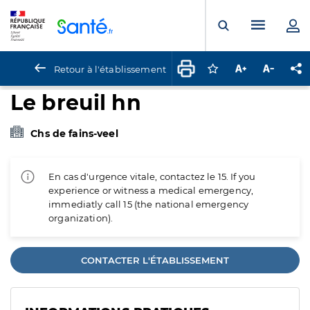
Panneau de gestion des cookies
Menu pr
Ouvrir la rech
Retour à l'établissement
Connectez-vous pour
Augmenter la t
Diminuer 
Pa
Le breuil hn
Chs de fains-veel
En cas d'urgence vitale, contactez le 15. If you
experience or witness a medical emergency,
immediatly call 15 (the national emergency
organization).
CONTACTER L'ÉTABLISSEMENT