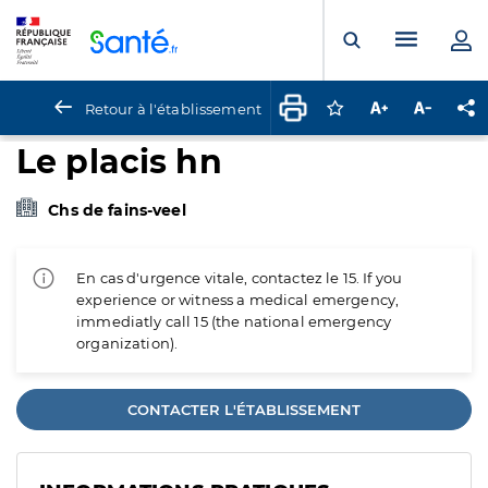
Panneau de gestion des cookies
Menu pr
Ouvrir la rech
Retour à l'établissement
Connectez-vous pour
Augmenter la t
Diminuer 
Pa
Le placis hn
Chs de fains-veel
En cas d'urgence vitale, contactez le 15. If you
experience or witness a medical emergency,
immediatly call 15 (the national emergency
organization).
CONTACTER L'ÉTABLISSEMENT