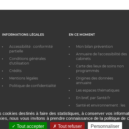
INFORMATIONS LÉGALES
EN CE MOMENT
Accessibilité : conformité
Mon bilan prévention
partielle
Annuaire de l'accessibilité des
Conditions générales
cabinets
d'utilisation
Carte des lieux de soins non
Crédits
programmés
Mentions légales
Origines des données
annuaire
Politique de confidentialité
Les espaces thématiques
En bref, par Santé.fr
Santé et environnement : les
bons réflexes au quotidien
es cookies destinés à faire des statistiques, à conserver vos inform
okies, nous vous invitons à prendre connaissance de la politique de c
Tout accepter
Tout refuser
Personnaliser