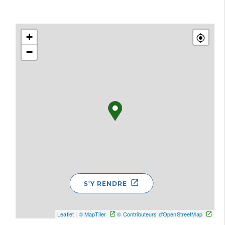
+
−
S'Y RENDRE
Leaflet
|
© MapTiler
© Contributeurs d'OpenStreetMap