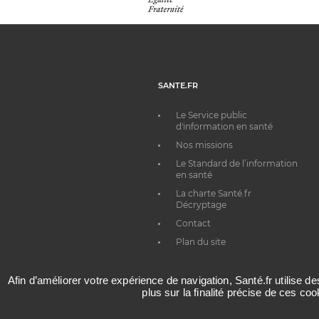
SANTE.FR
Le Service public
d'information en santé
Nos missions
Le Standard de l’information
en santé
La charte Santé.fr
Décryptage
Contact
Plan du site
Afin d’améliorer votre expérience de navigation, Santé.fr utilise d
plus sur la finalité précise de ces co