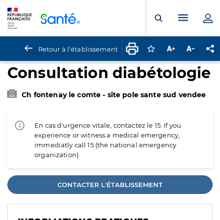
Panneau de gestion des cookies
Menu pr
Ouvrir la rech
Retour à l'établissement
Connectez-vous pour
Augmenter la t
Diminuer 
Pa
Consultation diabétologie
Ch fontenay le comte - site pole sante sud vendee
En cas d'urgence vitale, contactez le 15. If you
experience or witness a medical emergency,
immediatly call 15 (the national emergency
organization).
CONTACTER L'ÉTABLISSEMENT