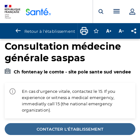
Panneau de gestion des cookies
Menu pr
Ouvrir la rech
Retour à l'établissement
Connectez-vous pour
Augmenter la t
Diminuer 
Pa
Consultation médecine
générale saspas
Ch fontenay le comte - site pole sante sud vendee
En cas d'urgence vitale, contactez le 15. If you
experience or witness a medical emergency,
immediatly call 15 (the national emergency
organization).
CONTACTER L'ÉTABLISSEMENT