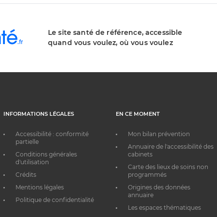
Le site santé de référence, accessible
quand vous voulez, où vous voulez
INFORMATIONS LÉGALES
EN CE MOMENT
Accessibilité : conformité
Mon bilan prévention
partielle
Annuaire de l'accessibilité des
Conditions générales
cabinets
d'utilisation
Carte des lieux de soins non
Crédits
programmés
Mentions légales
Origines des données
annuaire
Politique de confidentialité
Les espaces thématiques