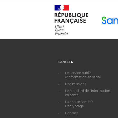
SANTE.FR
Le Service public
d'information en santé
Nos missions
Le Standard de l’information
en santé
La charte Santé.fr
Décryptage
Contact