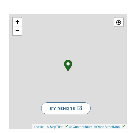
+
−
S'Y RENDRE
Leaflet
|
© MapTiler
© Contributeurs d'OpenStreetMap