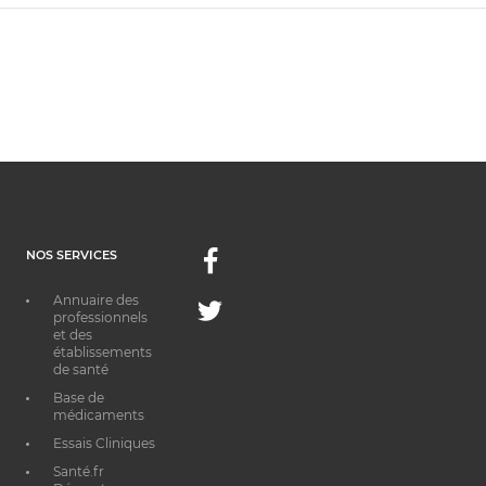
NOS SERVICES
Facebook
Annuaire des
Twitter
professionnels
et des
établissements
de santé
Base de
médicaments
Essais Cliniques
Santé.fr