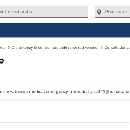
mte
Ch fontenay le comte - site pole sante sud vendee
Consultations 
e
ience or witness a medical emergency, immediatly call 15 (the nation