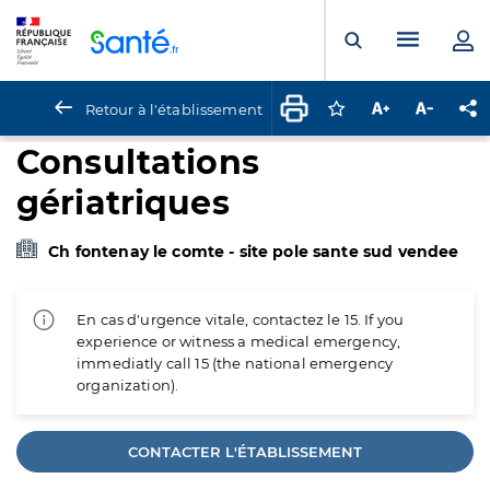
Panneau de gestion des cookies
Menu pr
Ouvrir la rech
Retour à l'établissement
Connectez-vous pour
Augmenter la t
Diminuer 
Pa
Consultations
gériatriques
Ch fontenay le comte - site pole sante sud vendee
En cas d'urgence vitale, contactez le 15. If you
experience or witness a medical emergency,
immediatly call 15 (the national emergency
organization).
CONTACTER L'ÉTABLISSEMENT