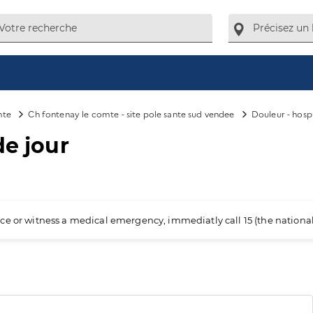
mte
Ch fontenay le comte - site pole sante sud vendee
Douleur - hospi
de jour
ience or witness a medical emergency, immediatly call 15 (the nation