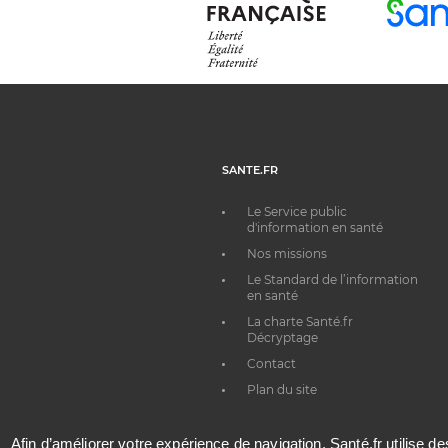
SANTE.FR
Le Service public
d'information en santé
Nos missions
Le Standard de l’information
en santé
La charte Santé.fr
Décryptage
Contact
Plan du site
Afin d’améliorer votre expérience de navigation, Santé.fr utilise d