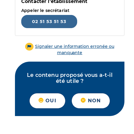
Contacter l'établissement
Appeler le secrétariat
02 51 53 51 53
Signaler une information erronée ou
manquante
Le contenu proposé vous a-t-il
été utile ?
OUI
NON