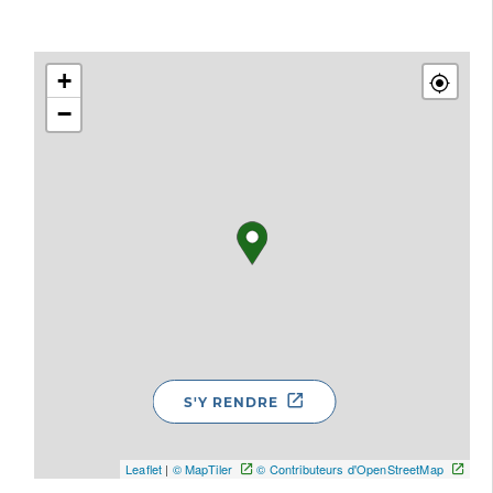
+
−
S'Y RENDRE
Leaflet
|
© MapTiler
© Contributeurs d'OpenStreetMap