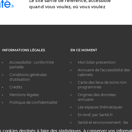
Le site santé de référence, accessible
quand vous voulez, où vous voulez
INFORMATIONS LÉGALES
EN CE MOMENT
Accessibilité : conformité
Mon bilan prévention
partielle
Annuaire de l'accessibilité des
Conditions générales
cabinets
d'utilisation
Carte des lieux de soins non
Crédits
programmés
Mentions légales
Origines des données
annuaire
Politique de confidentialité
Les espaces thématiques
En bref, par Santé.fr
Santé et environnement : les
bons réflexes au quotidien
es cookies destinés à faire des statistiques, à conserver vos inform