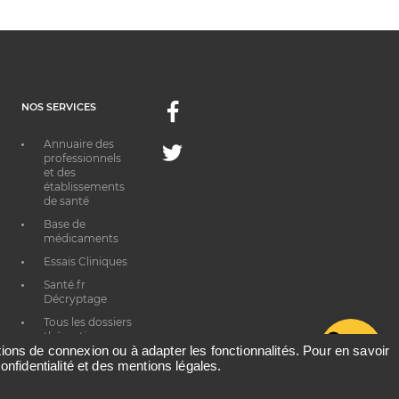
NOS SERVICES
Facebook
Annuaire des
Twitter
professionnels
et des
établissements
de santé
Base de
médicaments
Essais Cliniques
Santé.fr
Décryptage
Tous les dossiers
thématiques
G
ations de connexion ou à adapter les fonctionnalités. Pour en savoir
onfidentialité et des mentions légales.