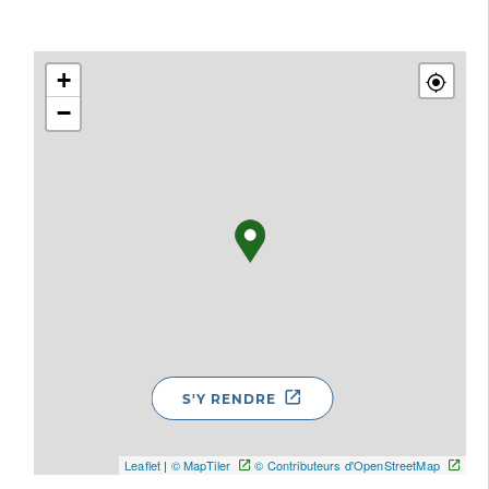
+
−
S'Y RENDRE
Leaflet
|
© MapTiler
© Contributeurs d'OpenStreetMap