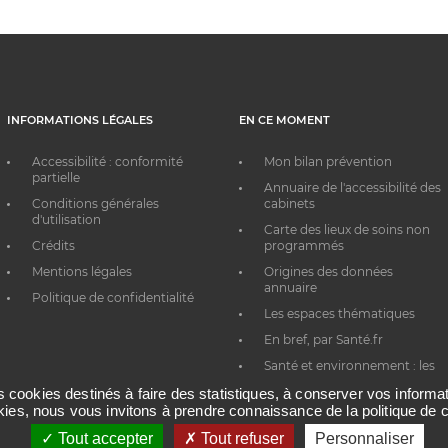
INFORMATIONS LÉGALES
EN CE MOMENT
Accessibilité : conformité
Mon bilan prévention
partielle
Annuaire de l'accessibilité des
Conditions générales
cabinets
d'utilisation
Carte des lieux de soins non
Crédits
programmés
Mentions légales
Origines des données
annuaire
Politique de confidentialité
Les espaces thématiques
En bref, par Santé.fr
Santé et environnement : les
bons réflexes au quotidien
es cookies destinés à faire des statistiques, à conserver vos inform
okies, nous vous invitons à prendre connaissance de la politique de c
Tout accepter
Tout refuser
Personnaliser