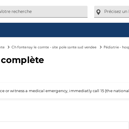
mte
Ch fontenay le comte - site pole sante sud vendee
Pédiatrie - hos
n complète
ience or witness a medical emergency, immediatly call 15 (the nation