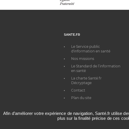
SANTE.FR
Le Service public
d'information en santé
Nos missions
Le Standard de l’information
en santé
La charte Santé.fr
Décryptage
Contact
Plan du site
Afin d’améliorer votre expérience de navigation, Santé.fr utilise d
plus sur la finalité précise de ces co