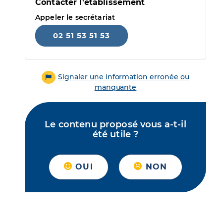
Contacter l'établissement
Appeler le secrétariat
02 51 53 51 53
Signaler une information erronée ou
manquante
Le contenu proposé vous a-t-il
été utile ?
OUI
NON