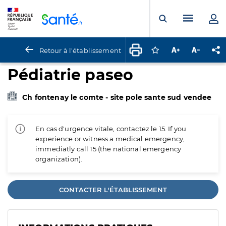
Panneau de gestion des cookies
Menu pr
Ouvrir la rech
Retour à l'établissement
Connectez-vous pour
Augmenter la t
Diminuer 
Pa
Pédiatrie paseo
Ch fontenay le comte - site pole sante sud vendee
En cas d'urgence vitale, contactez le 15. If you
experience or witness a medical emergency,
immediatly call 15 (the national emergency
organization).
CONTACTER L'ÉTABLISSEMENT