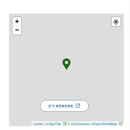
+
−
S'Y RENDRE
Leaflet
|
© MapTiler
© Contributeurs d'OpenStreetMap