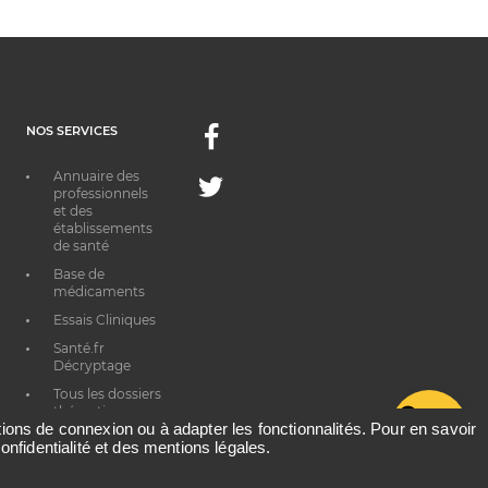
NOS SERVICES
Facebook
Annuaire des
Twitter
professionnels
et des
établissements
de santé
Base de
médicaments
Essais Cliniques
Santé.fr
Décryptage
Tous les dossiers
thématiques
G
ations de connexion ou à adapter les fonctionnalités. Pour en savoir
onfidentialité et des mentions légales.