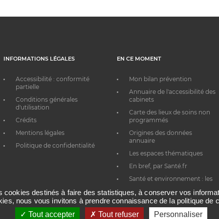
INFORMATIONS LÉGALES
EN CE MOMENT
Accessibilité : conformité
Mon bilan prévention
partielle
Annuaire de l'accessibilité des
Conditions générales
cabinets
d'utilisation
Carte des lieux de soins non
Crédits
programmés
Mentions légales
Origines des données
annuaire
Politique de confidentialité
Les espaces thématiques
En bref, par Santé.fr
Santé et environnement : les
bons réflexes au quotidien
es cookies destinés à faire des statistiques, à conserver vos inform
okies, nous vous invitons à prendre connaissance de la politique de c
Tout accepter
Tout refuser
Personnaliser