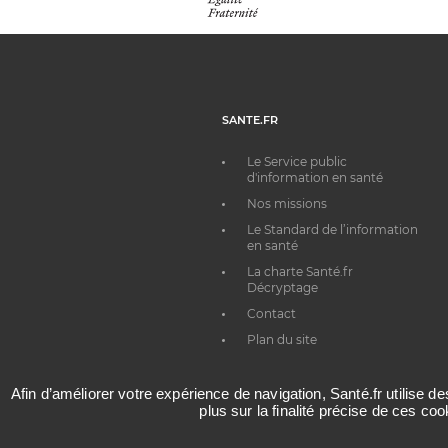
SANTE.FR
Le Service public
d'information en santé
Nos missions
Le Standard de l’information
en santé
La charte Santé.fr
Décryptage
Contact
Plan du site
Afin d’améliorer votre expérience de navigation, Santé.fr utilise d
plus sur la finalité précise de ces co