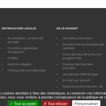
INFORMATIONS LÉGALES
EN CE MOMENT
Accessibilité : conformité
Mon bilan prévention
partielle
Annuaire de l'accessibilité des
Conditions générales
cabinets
d'utilisation
Carte des lieux de soins non
Crédits
programmés
Mentions légales
Origines des données
annuaire
Politique de confidentialité
Les espaces thématiques
En bref, par Santé.fr
Santé et environnement : les
bons réflexes au quotidien
es cookies destinés à faire des statistiques, à conserver vos inform
okies, nous vous invitons à prendre connaissance de la politique de c
Tout accepter
Tout refuser
Personnaliser