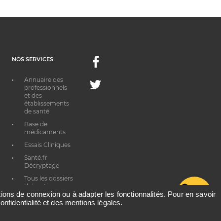
NOS SERVICES
Facebook
Annuaire des
Twitter
professionnels
et des
établissements
de santé
Base de
médicaments
Essais Cliniques
Santé.fr
Décryptage
Tous les dossiers
thématiques
G
ations de connexion ou à adapter les fonctionnalités. Pour en savoir
onfidentialité et des mentions légales.