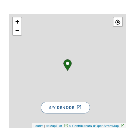
+
−
S'Y RENDRE
Leaflet
|
© MapTiler
© Contributeurs d'OpenStreetMap