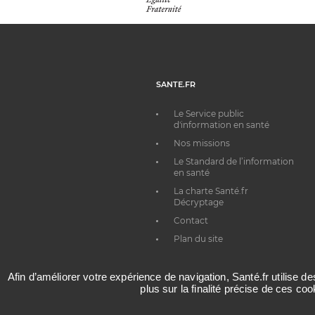
SANTE.FR
Le Service public
d'information en santé
Nos missions
Le Standard de l’information
en santé
La charte Santé.fr
Décryptage
Contact
Plan du site
Afin d’améliorer votre expérience de navigation, Santé.fr utilise d
plus sur la finalité précise de ces co