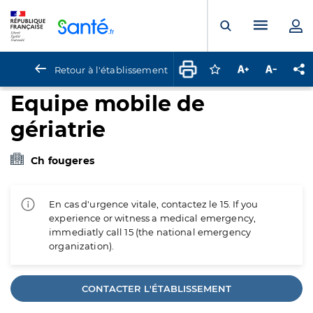
Panneau de gestion des cookies
Menu pr
Ouvrir la rech
Retour à l'établissement
Connectez-vous pour
Augmenter la t
Diminuer 
Pa
Equipe mobile de
gériatrie
Ch fougeres
En cas d'urgence vitale, contactez le 15. If you
experience or witness a medical emergency,
immediatly call 15 (the national emergency
organization).
CONTACTER L'ÉTABLISSEMENT