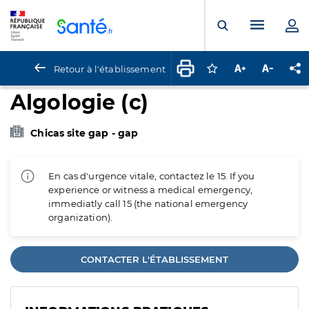
Panneau de gestion des cookies
Menu pr
Ouvrir la rech
Retour à l'établissement
Connectez-vous pour
Augmenter la t
Diminuer 
Pa
Algologie (c)
Chicas site gap - gap
En cas d'urgence vitale, contactez le 15. If you
experience or witness a medical emergency,
immediatly call 15 (the national emergency
organization).
CONTACTER L'ÉTABLISSEMENT