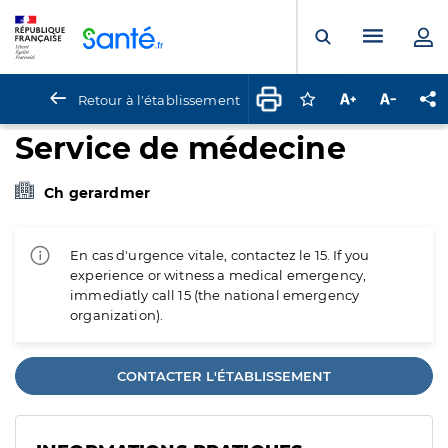
Panneau de gestion des cookies
Menu pr
Ouvrir la rech
Retour à l'établissement
Connectez-vous pour
Augmenter la t
Diminuer 
Pa
Service de médecine
Ch gerardmer
En cas d'urgence vitale, contactez le 15. If you
experience or witness a medical emergency,
immediatly call 15 (the national emergency
organization).
CONTACTER L'ÉTABLISSEMENT