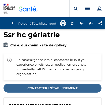
Panneau de gestion des cookies
Menu pr
Ouvrir la rech
Retour à l'établissement
Connectez-vous pour
Augmenter la t
Diminuer 
Pa
Ssr hc gériatrie
Chi e. durkheim - site de golbey
En cas d'urgence vitale, contactez le 15. If you
experience or witness a medical emergency,
immediatly call 15 (the national emergency
organization).
CONTACTER L'ÉTABLISSEMENT