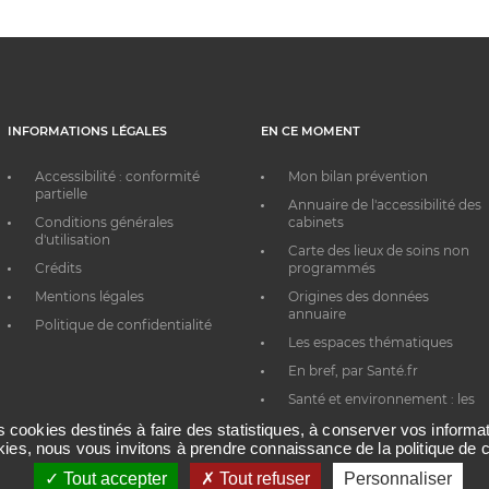
INFORMATIONS LÉGALES
EN CE MOMENT
Accessibilité : conformité
Mon bilan prévention
partielle
Annuaire de l'accessibilité des
Conditions générales
cabinets
d'utilisation
Carte des lieux de soins non
Crédits
programmés
Mentions légales
Origines des données
annuaire
Politique de confidentialité
Les espaces thématiques
En bref, par Santé.fr
Santé et environnement : les
bons réflexes au quotidien
es cookies destinés à faire des statistiques, à conserver vos inform
okies, nous vous invitons à prendre connaissance de la politique de c
Tout accepter
Tout refuser
Personnaliser