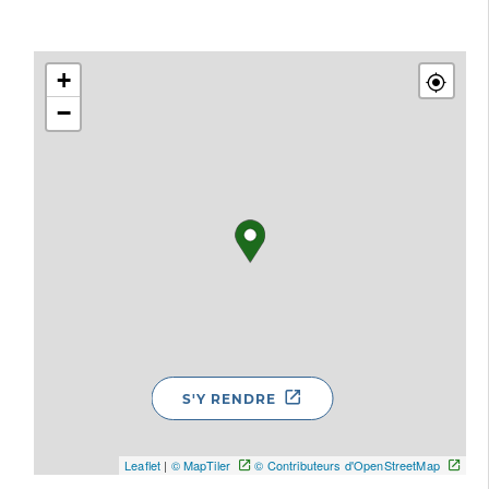
+
−
S'Y RENDRE
Leaflet
|
© MapTiler
© Contributeurs d'OpenStreetMap