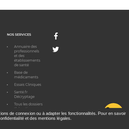
NOS SERVICES
Facebook
Annuaire des
Twitter
professionnels
et des
établissements
de santé
Base de
médicaments
Essais Cliniques
Santé.fr
Décryptage
Tous les dossiers
thématiques
G
ations de connexion ou à adapter les fonctionnalités. Pour en savoir
onfidentialité et des mentions légales.