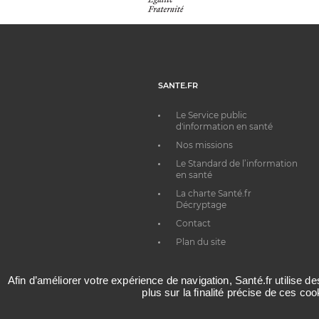
SANTE.FR
Le Service public
d'information en santé
Nos missions
Le Standard de l’information
en santé
La charte Santé.fr
Décryptage
Contact
Plan du site
Afin d’améliorer votre expérience de navigation, Santé.fr utilise d
plus sur la finalité précise de ces co