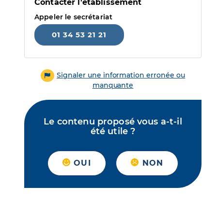
Contacter l'établissement
Appeler le secrétariat
01 34 53 21 21
Signaler une information erronée ou
manquante
Le contenu proposé vous a-t-il
été utile ?
OUI
NON