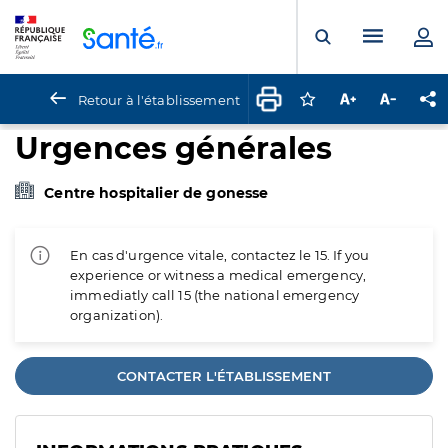
Panneau de gestion des cookies
Menu pr
Ouvrir la rech
Retour à l'établissement
Connectez-vous pour
Augmenter la t
Diminuer 
Pa
Urgences générales
Centre hospitalier de gonesse
En cas d'urgence vitale, contactez le 15. If you
experience or witness a medical emergency,
immediatly call 15 (the national emergency
organization).
CONTACTER L'ÉTABLISSEMENT