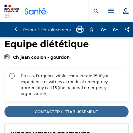
Panneau de gestion des cookies
Menu pr
Ouvrir la rech
Retour à l'établissement
Connectez-vous pour
Augmenter la t
Diminuer 
Pa
Equipe diététique
Ch jean coulon - gourdon
En cas d'urgence vitale, contactez le 15. If you
experience or witness a medical emergency,
immediatly call 15 (the national emergency
organization).
CONTACTER L'ÉTABLISSEMENT