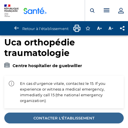
Panneau de gestion des cookies
Menu pr
Ouvrir la rech
Retour à l'établissement
Connectez-vous pour
Augmenter la t
Diminuer 
Pa
Uca orthopédie
traumatologie
Centre hospitalier de guebwiller
En cas d'urgence vitale, contactez le 15. If you
experience or witness a medical emergency,
immediatly call 15 (the national emergency
organization).
CONTACTER L'ÉTABLISSEMENT