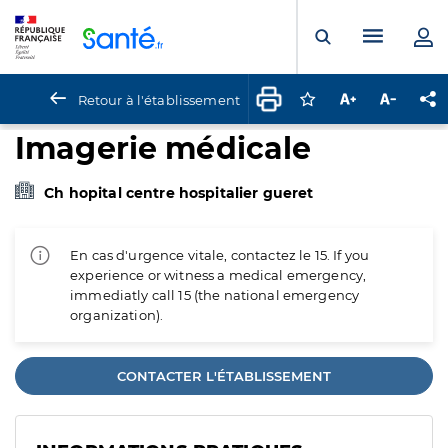
Panneau de gestion des cookies
Menu pr
Ouvrir la rech
Retour à l'établissement
Connectez-vous pour
Augmenter la t
Diminuer 
Pa
Imagerie médicale
Ch hopital centre hospitalier gueret
En cas d'urgence vitale, contactez le 15. If you
experience or witness a medical emergency,
immediatly call 15 (the national emergency
organization).
CONTACTER L'ÉTABLISSEMENT