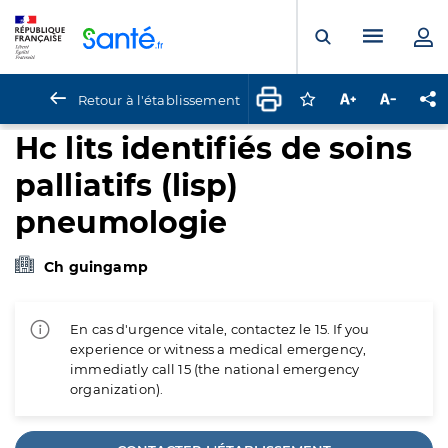
Panneau de gestion des cookies
Menu pr
Ouvrir la rech
Retour à l'établissement
Connectez-vous pour
Augmenter la t
Diminuer 
Pa
Hc lits identifiés de soins
palliatifs (lisp)
pneumologie
Ch guingamp
En cas d'urgence vitale, contactez le 15. If you
experience or witness a medical emergency,
immediatly call 15 (the national emergency
organization).