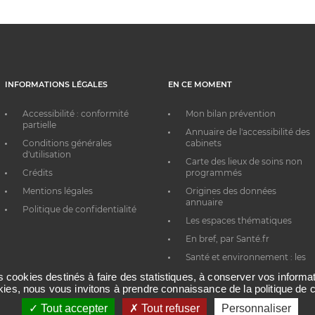
INFORMATIONS LÉGALES
EN CE MOMENT
Accessibilité : conformité
Mon bilan prévention
partielle
Annuaire de l'accessibilité des
Conditions générales
cabinets
d'utilisation
Carte des lieux de soins non
Crédits
programmés
Mentions légales
Origines des données
annuaire
Politique de confidentialité
Les espaces thématiques
En bref, par Santé.fr
Santé et environnement : les
bons réflexes au quotidien
es cookies destinés à faire des statistiques, à conserver vos inform
okies, nous vous invitons à prendre connaissance de la politique de c
Tout accepter
Tout refuser
Personnaliser