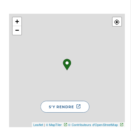
+
−
S'Y RENDRE
Leaflet
|
© MapTiler
© Contributeurs d'OpenStreetMap