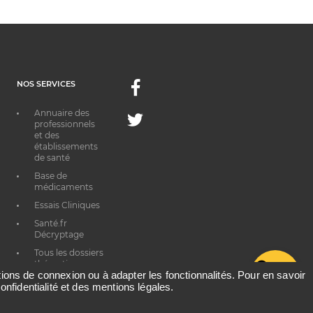
NOS SERVICES
Facebook
Annuaire des
Twitter
professionnels
et des
établissements
de santé
Base de
médicaments
Essais Cliniques
Santé.fr
Décryptage
Tous les dossiers
thématiques
G
ations de connexion ou à adapter les fonctionnalités. Pour en savoir
onfidentialité et des mentions légales.