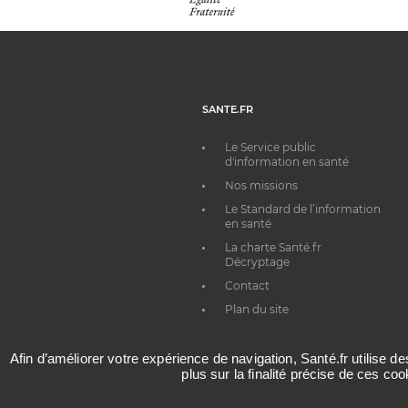
SANTE.FR
Le Service public
d'information en santé
Nos missions
Le Standard de l’information
en santé
La charte Santé.fr
Décryptage
Contact
Plan du site
Afin d’améliorer votre expérience de navigation, Santé.fr utilise d
plus sur la finalité précise de ces co