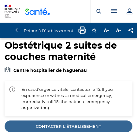
Panneau de gestion des cookies
Menu pr
Ouvrir la rech
Retour à l'établissement
Connectez-vous pour
Augmenter la t
Diminuer 
Pa
Obstétrique 2 suites de
couches maternité
Centre hospitalier de haguenau
En cas d'urgence vitale, contactez le 15. If you
experience or witness a medical emergency,
immediatly call 15 (the national emergency
organization).
CONTACTER L'ÉTABLISSEMENT