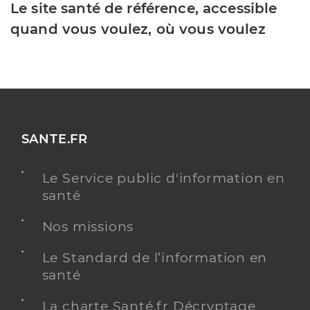
Le site santé de référence, accessible
quand vous voulez, où vous voulez
SANTE.FR
Le Service public d'information en
santé
Nos missions
Le Standard de l’information en
santé
La charte Santé.fr Décryptage