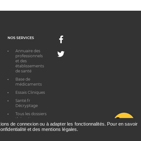
NOS SERVICES
Facebook
Annuaire des
Twitter
professionnels
et des
établissements
de santé
Base de
médicaments
Essais Cliniques
Santé.fr
Décryptage
Tous les dossiers
thématiques
G
ations de connexion ou à adapter les fonctionnalités. Pour en savoir
onfidentialité et des mentions légales.