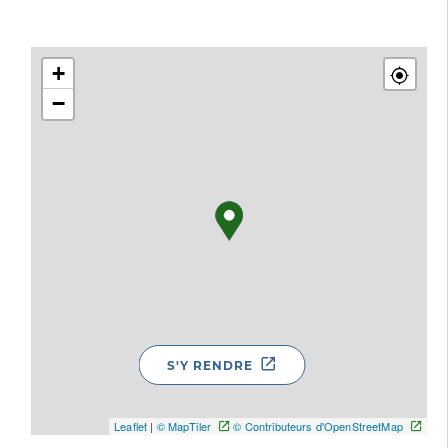
+
−
S'Y RENDRE
Leaflet
|
© MapTiler
© Contributeurs d'OpenStreetMap