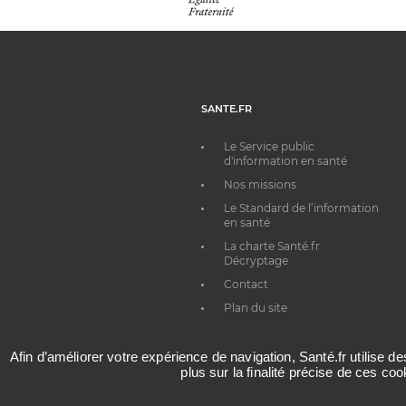
SANTE.FR
Le Service public
d'information en santé
Nos missions
Le Standard de l’information
en santé
La charte Santé.fr
Décryptage
Contact
Plan du site
Afin d’améliorer votre expérience de navigation, Santé.fr utilise d
plus sur la finalité précise de ces co